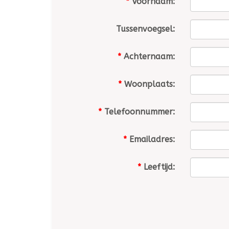
*
Voornaam:
Tussenvoegsel:
*
Achternaam:
*
Woonplaats:
*
Telefoonnummer:
*
Emailadres:
*
Leeftijd: