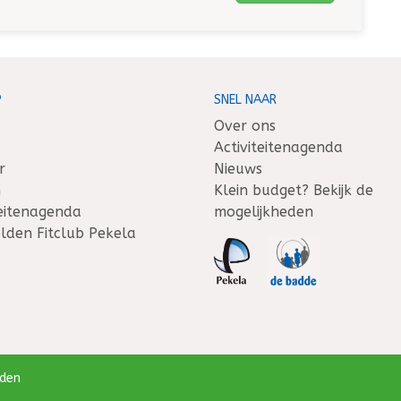
P
SNEL NAAR
Over ons
Activiteitenagenda
r
Nieuws
n
Klein budget? Bekijk de
teitenagenda
mogelijkheden
den Fitclub Pekela
den