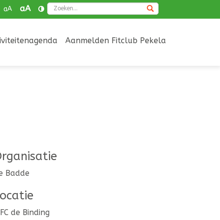
Zoeken
aA
aA
iviteitenagenda
Aanmelden Fitclub Pekela
rganisatie
e Badde
ocatie
FC de Binding