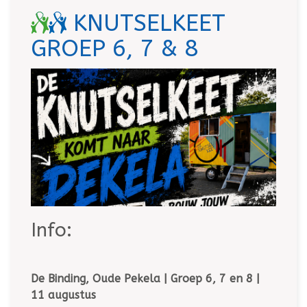
KNUTSELKEET
GROEP 6, 7 & 8
Info:
De Binding, Oude Pekela | Groep 6, 7 en 8 |
11 augustus