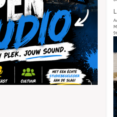
L
A
M
9