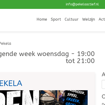
info@pekelaactief.nl
Home
Sport
Cultuur
Welzijn
Act
Pekela
gende week woensdag - 19:00
tot 21:00
A
EKELA
O
D