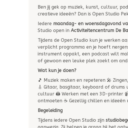
Ben jij gek op muziek, kunst, cultuur, po
creatieve ideeën? Dan is Open Studio Pek
Iedere
maandag- en woensdagavond van
Studio open in
Activiteitencentrum De B
Tijdens de Open Studio kun je werken aan
verplicht programma en je hoeft nergens 
instrument oppakt, een podcast wilt make
of gewoon een leuke plek zoekt om ande
Wat kun je doen?
🎵 Muziek maken en repeteren 🎤 Zinge
🎸 Gitaar, basgitaar, keyboard of drums u
cultuur 🖨️ Werken met een 3D-printer 
ontmoeten ☕ Gezellig chillen en ideeën 
Begeleiding
Tijdens iedere Open Studio zijn
studiobeg
aanwezig. Zij helpen je graag bij het on