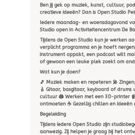
Ben jij gek op muziek, kunst, cultuur, po
creatieve ideeën? Dan is Open Studio Pek
Iedere
maandag- en woensdagavond van
Studio open in
Activiteitencentrum De B
Tijdens de Open Studio kun je werken aan
verplicht programma en je hoeft nergens 
instrument oppakt, een podcast wilt make
of gewoon een leuke plek zoekt om ande
Wat kun je doen?
🎵 Muziek maken en repeteren 🎤 Zinge
🎸 Gitaar, basgitaar, keyboard of drums u
cultuur 🖨️ Werken met een 3D-printer 
ontmoeten ☕ Gezellig chillen en ideeën 
Begeleiding
Tijdens iedere Open Studio zijn
studiobeg
aanwezig. Zij helpen je graag bij het on