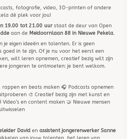
dcasts, fotografie, video, 3D-printen of andere
ela dé plek voor jou!
 19.00 tot 21.00 uur
staat de deur van Open
adde
aan de
Meidoornlaan 88 in Nieuwe Pekela
.
 je eigen ideeën en talenten. Er is geen
goed in te zijn. Of je nu voor het eerst een
n, wilt leren opnemen, creatief bezig wilt zijn
re jongeren te ontmoeten: je bent welkom.
n, rappen en beats maken 🎧 Podcasts opnemen
itproberen 🎨 Creatief bezig zijn met kunst en
📹 Video’s en content maken 🤝 Nieuwe mensen
uitwisselen
eleider David
en
assistent jongerenwerker Sanne
twikkelen van jouw talenten, het leren van