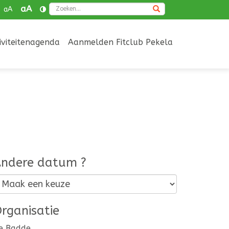
Zoeken
aA
aA
iviteitenagenda
Aanmelden Fitclub Pekela
ndere datum ?
rganisatie
e Badde