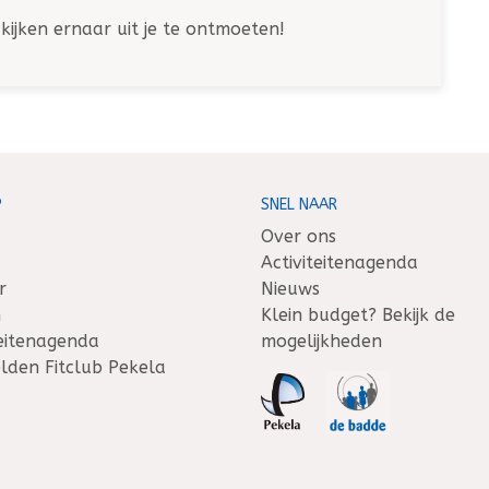
kijken ernaar uit je te ontmoeten!
P
SNEL NAAR
Over ons
Activiteitenagenda
r
Nieuws
n
Klein budget? Bekijk de
teitenagenda
mogelijkheden
den Fitclub Pekela