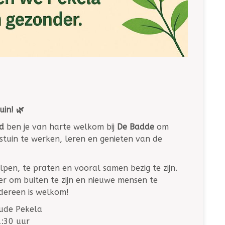
in! 🌿
d
ben je van harte welkom bij
De Badde
om
stuin te werken, leren en genieten van de
elpen, te praten en vooral samen bezig te zijn.
er om buiten te zijn en nieuwe mensen te
edereen is welkom!
Oude Pekela
1:30 uur