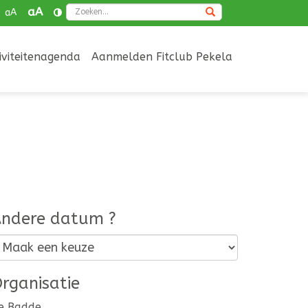
Zoeken
aA
aA
iviteitenagenda
Aanmelden Fitclub Pekela
ndere datum ?
rganisatie
e Badde