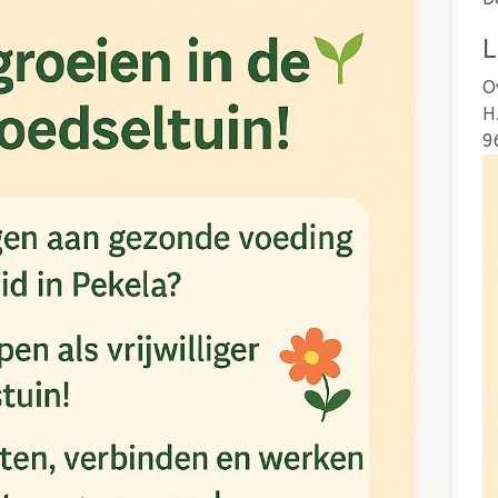
L
O
H
9