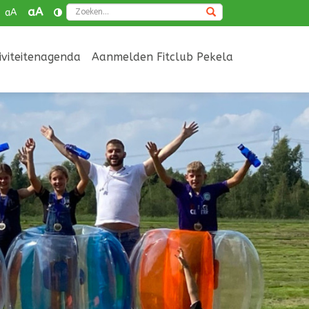
Zoeken
aA
aA
iviteitenagenda
Aanmelden Fitclub Pekela