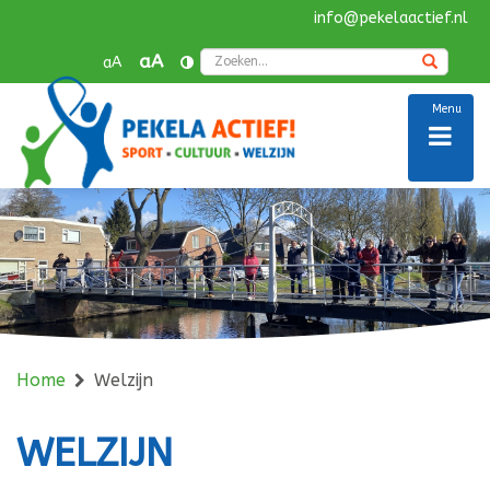
info@pekelaactief.nl
Navigatie
overslaan
Zoek
aA
aA
Menu
Home
Welzijn
WELZIJN